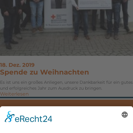
18. Dez. 2019
Spende zu Weihnachten
Es ist uns ein großes Anliegen, unsere Dankbarkeit für ein gutes
und erfolgreiches Jahr zum Ausdruck zu bringen.
Weiterlesen
IMPRESSUM
DATENSCHUTZ
DOWNLOADS
Mayer Hoch- und Tiefbau GmbH