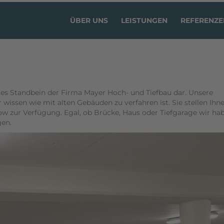
ÜBER UNS
LEISTUNGEN
REFERENZE
es Standbein der Firma Mayer Hoch- und Tiefbau dar. Unsere
r wissen wie mit alten Gebäuden zu verfahren ist. Sie stellen Ihn
w zur Verfügung. Egal, ob Brücke, Haus oder Tiefgarage wir ha
gen.