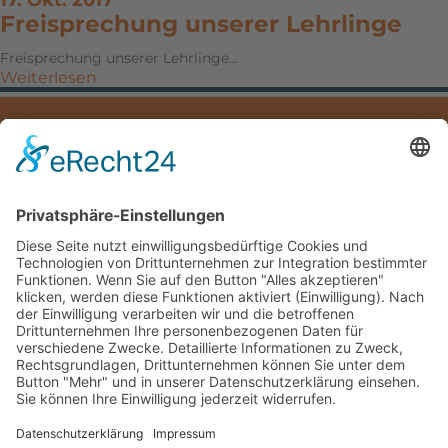
17. Okt. 2017
Freisprechung unserer Lehrlinge
Freisprechung unserer Lehrlinge…
Weiterlesen
IMPRESSUM
DATENSCHUTZ
DOWNLOADS
Mayer Hoch- und Tiefbau GmbH
Hauptstraße 5
83324 Ruhpolding
Deutschland /Germany
Telefon: +49(0)8663/53-0
Fax: +49(0)8663/53-40
E-mail:
info@mayer-hochtiefbau.de
©Mayer Hoch- u. Tiefbau GmbH 2015