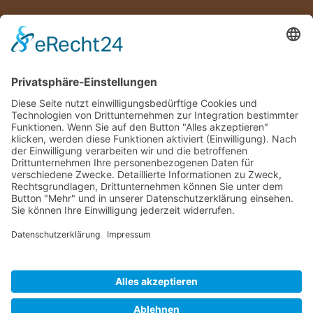
IMPRESSUM
DATENSCHUTZ
DOWNLOADS
Mayer Hoch- und Tiefbau GmbH
Hauptstraße 5
83324 Ruhpolding
Deutschland /Germany
Telefon: +49(0)8663/53-0
Fax: +49(0)8663/53-40
E-mail:
info@mayer-hochtiefbau.de
©Mayer Hoch- u. Tiefbau GmbH 2015