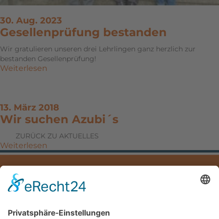
30. Aug. 2023
Gesellenprüfung bestanden
Wir gratulieren unseren drei Lehrlingen ganz herzlich zur
bestanden Gesellenprüfung!
Weiterlesen
13. März 2018
Wir suchen Azubi´s
ZURÜCK ZU AKTUELLES
Weiterlesen
IMPRESSUM
DATENSCHUTZ
DOWNLOADS
Mayer Hoch- und Tiefbau GmbH
Hauptstraße 5