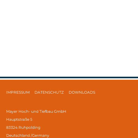
IMPRESSUM
DATENSCHUTZ
DOWNLOADS
Mayer Hoch- und Tiefbau GmbH
Hauptstraße 5
83324 Ruhpolding
Deutschland /Germany