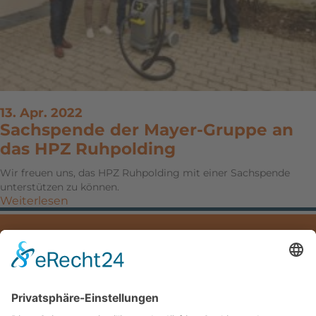
13. Apr. 2022
Sachspende der Mayer-Gruppe an
das HPZ Ruhpolding
Wir freuen uns, das HPZ Ruhpolding mit einer Sachspende
unterstützen zu können.
Weiterlesen
IMPRESSUM
DATENSCHUTZ
DOWNLOADS
Mayer Hoch- und Tiefbau GmbH
Hauptstraße 5