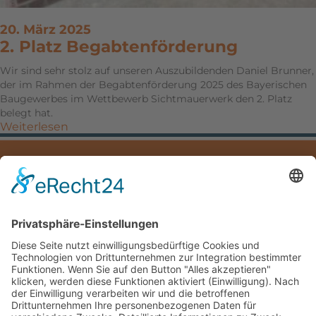
20. März 2025
2. Platz Begabtenförderung
Wir sind sehr stolz auf unseren Auszubildenden Daniel Brunner,
der im Rahmen der Begabtenförderung 2025 des Bayerischen
Baugewerbes im Wettbewerb Sichtmauerwerk den 2. Platz
belegt hat.
Weiterlesen
IMPRESSUM
DATENSCHUTZ
DOWNLOADS
Mayer Hoch- und Tiefbau GmbH
Hauptstraße 5
83324 Ruhpolding
Deutschland /Germany
Telefon: +49(0)8663/53-0