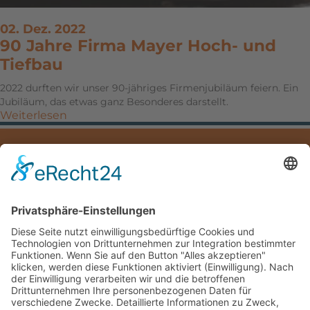
02. Dez. 2022
90 Jahre Firma Mayer Hoch- und
Tiefbau
2022 durften wir unser 90-jähriges Firmenjubiläum feiern. Ein
Jubiläum, das etwas ganz Besonderes darstellt.
Weiterlesen
IMPRESSUM
DATENSCHUTZ
DOWNLOADS
Mayer Hoch- und Tiefbau GmbH
Hauptstraße 5
83324 Ruhpolding
Deutschland /Germany
Telefon: +49(0)8663/53-0
Fax: +49(0)8663/53-40