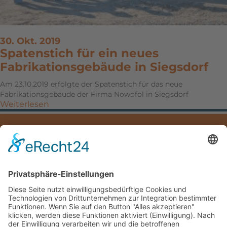
30. Okt. 2019
Spatenstich für ein neues
Fabrikationsgebäude in Siegsdorf
Am 23.10.2019 erfolgte der Spatenstich für das neue
Fabrikationsgebäude der Firma Nowofol in Siegsdorf
Weiterlesen
IMPRESSUM
DATENSCHUTZ
DOWNLOADS
Mayer Hoch- und Tiefbau GmbH
Hauptstraße 5
83324 Ruhpolding
Deutschland /Germany