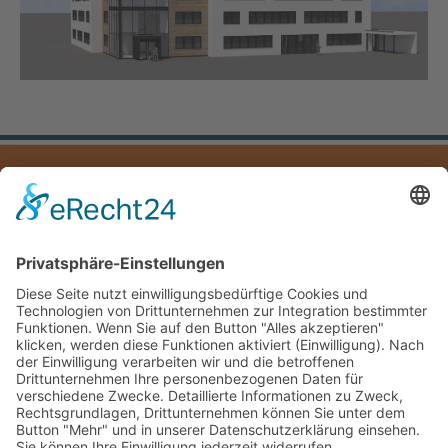
IMPRESSUM
DATENSCHUTZ
DOWNLOADS
Mayer Hoch- und Tiefbau GmbH
Hauptstraße 5
83324 Ruhpolding
Deutschland /Germany
Telefon: +49(0)8663/53-0
Fax: +49(0)8663/53-40
E-mail:
info@mayer-hochtiefbau.de