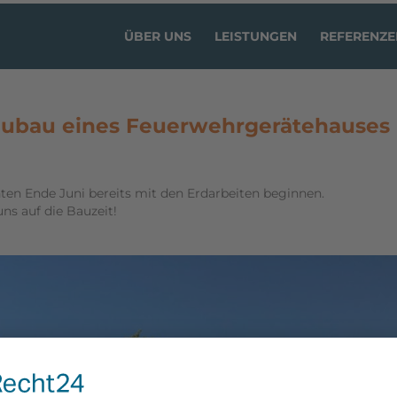
ÜBER UNS
LEISTUNGEN
REFERENZE
eubau eines Feuerwehrgerätehauses
nten Ende Juni bereits mit den Erdarbeiten beginnen.
ns auf die Bauzeit!