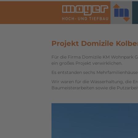
Projekt Domizile Kolb
Für die Firma Domizile KM Wohnpark G
ein großes Projekt verwirklichen.
Es entstanden sechs Mehrfamilienhäuser
Wir waren für die Wasserhaltung, die Erd
Baumeisterarbeiten sowie die Putzarbei