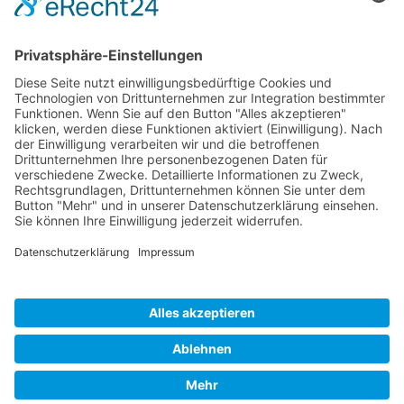
Mayer Hoch- und Tiefbau GmbH
Hauptstraße 5
83324 Ruhpolding
Deutschland /Germany
Telefon: +49(0)8663/53-0
Fax: +49(0)8663/53-40
E-mail:
info@mayer-hochtiefbau.de
©Mayer Hoch- u. Tiefbau GmbH 2015