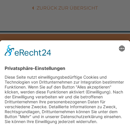
ZURÜCK ZUR ÜBERSICHT
IMPRESSUM
DATENSCHUTZ
DOWNLOADS
Mayer Hoch- und Tiefbau GmbH
Hauptstraße 5
83324 Ruhpolding
Deutschland /Germany
Telefon: +49(0)8663/53-0
Fax: +49(0)8663/53-40
E-mail:
info@mayer-hochtiefbau.de
©Mayer Hoch- u. Tiefbau GmbH 2015