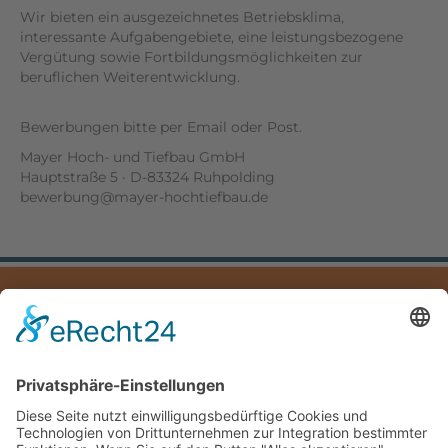
Wir bieten ein ausgezeichnetes Betriebsklima,
interessante Aufgabengebiete, eine leistungsbezogene
Vergütung sowie Fortbildungsmöglichkeiten zur
beruflichen Weiterentwicklung.
Bewerbungen bitte per Email oder Post.
Mayer Hoch- und Tiefbau GmbH
Hauptstraße 5 · D-83324 Ruhpolding
bewerbung@mayer-hochtiefbau.de
IMPRESSUM
DATENSCHUTZ
DOWNLOADS
Mayer Hoch- und Tiefbau GmbH
Hauptstraße 5
83324 Ruhpolding
Deutschland /Germany